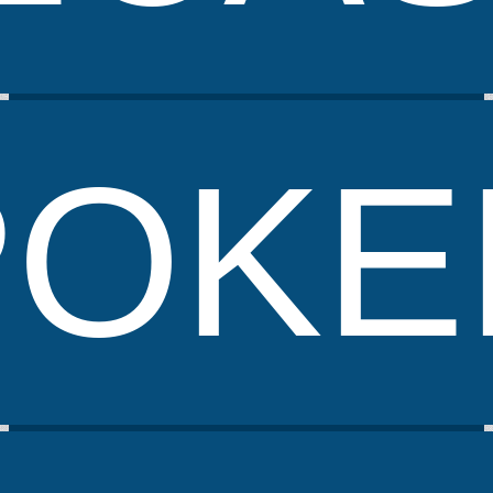
Judi
Bola
Online.
Hak
Cipta
Dilindungi.
POKE