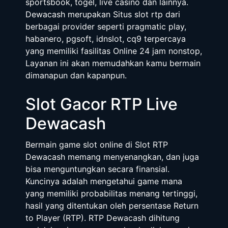
sportsbook, togel, live casino dan lainnya.
Dewacash merupakan Situs slot rtp dari
berbagai provider seperti pragmatic play,
habanero, pgsoft, idnslot, cq9 terpercaya
yang memiliki fasilitas Online 24 jam nonstop,
Layanan ini akan memudahkan kamu bermain
dimanapun dan kapanpun.
Slot Gacor RTP Live
Dewacash
Bermain game slot online di Slot RTP
Dewacash memang menyenangkan, dan juga
bisa menguntungkan secara finansial.
Kuncinya adalah mengetahui game mana
yang memiliki probabilitas menang tertinggi,
hasil yang ditentukan oleh persentase Return
to Player (RTP). RTP Dewacash dihitung