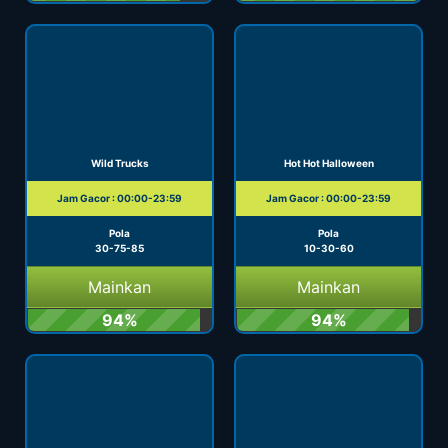
Wild Trucks
Hot Hot Halloween
Jam Gacor : 00:00-23:59
Jam Gacor : 00:00-23:59
Pola
Pola
30-75-85
10-30-60
Mainkan
Mainkan
94%
94%