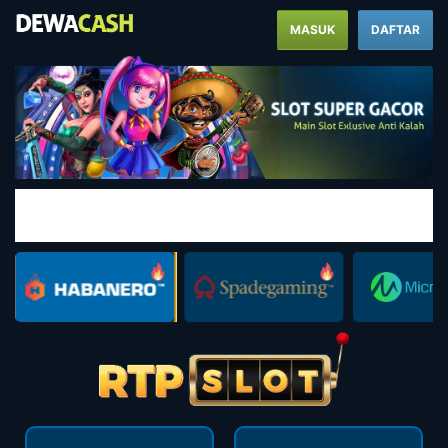
MASUK
DAFTAR