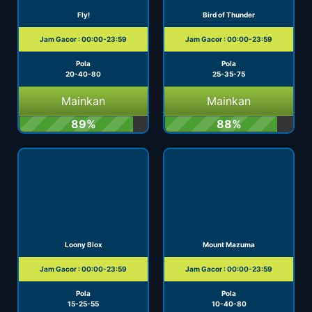
Fly!
Bird of Thunder
Jam Gacor : 00:00-23:59
Jam Gacor : 00:00-23:59
Pola
Pola
20-40-80
25-35-75
Mainkan
Mainkan
89%
88%
Loony Blox
Mount Mazuma
Jam Gacor : 00:00-23:59
Jam Gacor : 00:00-23:59
Pola
Pola
15-25-55
10-40-80