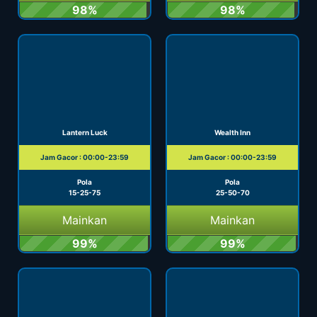
98%
98%
Lantern Luck
Wealth Inn
Jam Gacor : 00:00-23:59
Jam Gacor : 00:00-23:59
Pola
Pola
15-25-75
25-50-70
Mainkan
Mainkan
99%
99%