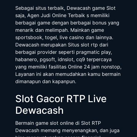
Sebagai situs terbaik, Dewacash game Slot
saja, Agen Judi Online Terbaik s memiliki
berbagai game dengan berbagai bonus yang
menarik dan melimpah. Mainkan game
sportsbook, togel, live casino dan lainnya.
Dewacash merupakan Situs slot rtp dari
berbagai provider seperti pragmatic play,
habanero, pgsoft, idnslot, cq9 terpercaya
yang memiliki fasilitas Online 24 jam nonstop,
Layanan ini akan memudahkan kamu bermain
dimanapun dan kapanpun.
Slot Gacor RTP Live
Dewacash
Bermain game slot online di Slot RTP
Dewacash memang menyenangkan, dan juga