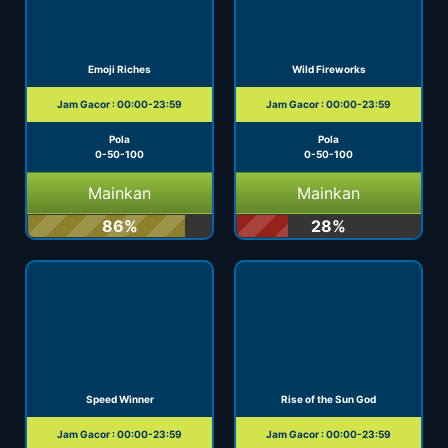
Emoji Riches
Wild Fireworks
Jam Gacor : 00:00-23:59
Jam Gacor : 00:00-23:59
Pola
Pola
0-50-100
0-50-100
Mainkan
Mainkan
86%
28%
Speed Winner
Rise of the Sun God
Jam Gacor : 00:00-23:59
Jam Gacor : 00:00-23:59