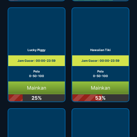
Lucky Piggy
Hawaiian Tiki
Jam Gacor : 00:00-23:59
Jam Gacor : 00:00-23:59
Pola
Pola
0-50-100
0-50-100
Mainkan
Mainkan
25%
53%