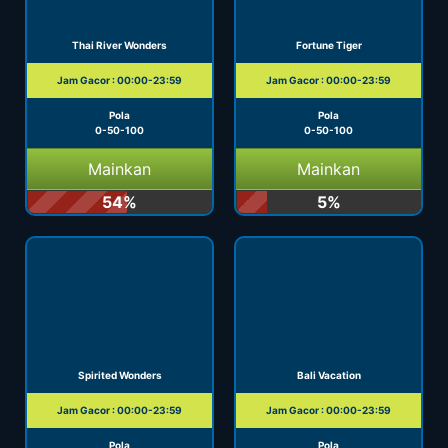
Thai River Wonders
Fortune Tiger
Jam Gacor : 00:00-23:59
Jam Gacor : 00:00-23:59
Pola
Pola
0-50-100
0-50-100
Mainkan
Mainkan
54%
5%
Spirited Wonders
Bali Vacation
Jam Gacor : 00:00-23:59
Jam Gacor : 00:00-23:59
Pola
Pola