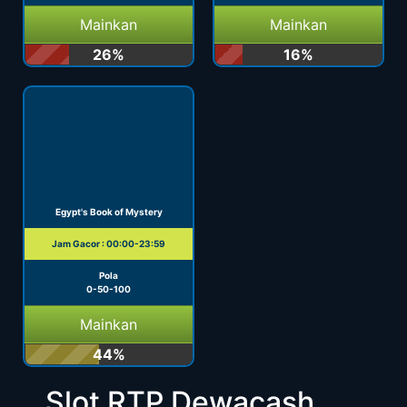
Mainkan
Mainkan
26%
16%
Egypt's Book of Mystery
Jam Gacor : 00:00-23:59
Pola
0-50-100
Mainkan
44%
Slot RTP Dewacash