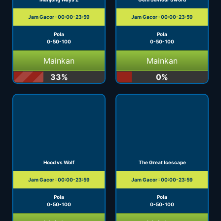
Jam Gacor : 00:00-23:59
Jam Gacor : 00:00-23:59
Pola
Pola
0-50-100
0-50-100
Mainkan
Mainkan
33%
0%
Hood vs Wolf
The Great Icescape
Jam Gacor : 00:00-23:59
Jam Gacor : 00:00-23:59
Pola
Pola
0-50-100
0-50-100