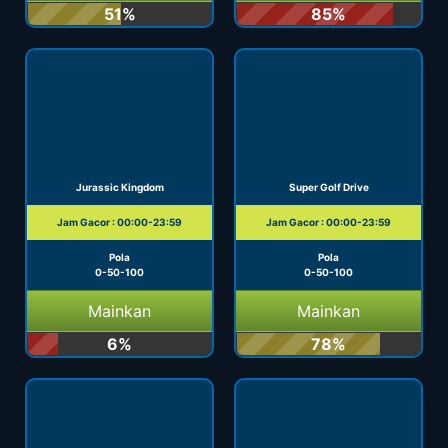
51%
85%
Jurassic Kingdom
Super Golf Drive
Jam Gacor : 00:00-23:59
Jam Gacor : 00:00-23:59
Pola
Pola
0-50-100
0-50-100
Mainkan
Mainkan
6%
78%