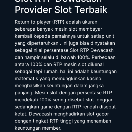
Provider Slot Terbaik
Return to player (RTP) adalah ukuran
seberapa banyak mesin slot membayar
kembali kepada pemainnya untuk setiap unit
yang dipertaruhkan . Ini juga bisa dinyatakan
sebagai nilai persentase Slot RTP Dewacash
dan hampir selalu di bawah 100%. Perbedaan
antara 100% dan RTP mesin slot dikenal
sebagai tepi rumah, hal ini adalah keuntungan
matematis yang memungkinkan kasino
menghasilkan keuntungan dalam jangka
panjang. Mesin slot dengan persentase RTP
mendekati 100% sering disebut slot longgar
sedangkan game dengan RTP rendah disebut
ketat. Dewacash menghadirkan slot gacor
dengan tingkat RTP tinggi yang menambah
keuntungan member.