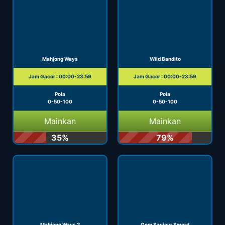
Mahjong Ways
Wild Bandito
Jam Gacor : 00:00-23:59
Jam Gacor : 00:00-23:59
Pola
Pola
0-50-100
0-50-100
Mainkan
Mainkan
35%
79%
Mahjong Ways 2
Gem Saviour Sword